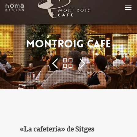
Men
Skip
to
main
content
MONTROIG CAFE
«La cafetería» de Sitges