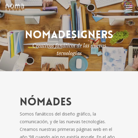
Men
Skip
to
main
content
NOMADESIGNERS
Creativos fanáticos de las nuevas
tecnologías
NÓMADES
Somos fanáticos del diseño gráfico, la
comunicación, y de las nuevas tecnologías.
Creamos nuestras primeras páginas web en el
año ’98 cuando aún no existía google. En el año