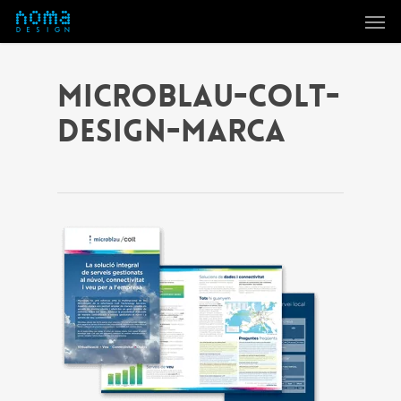
Men
Skip
to
main
content
MICROBLAU-COLT-
DESIGN-MARCA